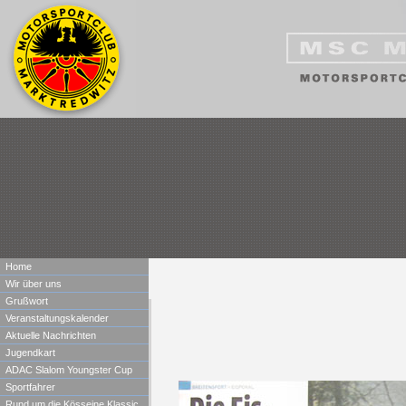
Home
Wir über uns
Grußwort
Veranstaltungskalender
Aktuelle Nachrichten
Jugendkart
ADAC Slalom Youngster Cup
Sportfahrer
Rund um die Kösseine Klassic